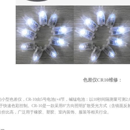
色差仪CR10维修：
品的小型色差仪，CR-10由5号电池(×4节，碱锰电池：以10秒间隔测量可测2
用于快速色彩控制。CR-10是一款采用8°方向照明扩散受光方式（含镜
差仪性价比高，广泛用于橡胶、塑胶、室内装饰、服装等相关行业。