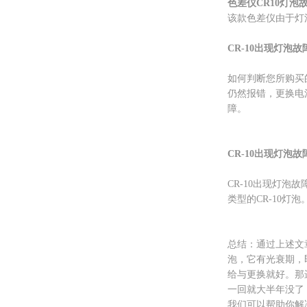
色差仪CR10灯泡
该款色差仪由于灯
CR-10出现灯泡
如何判断您所购买的C
仍然报错，更换电
障。
CR-10出现灯泡
CR-10出现灯
类型的CR-10
总结：通过上述文
泡，它有光衰期，
给与更换就好。那
一回就大半年没了
我们可以帮助你解