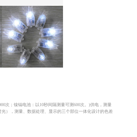
,000次；镍镉电池：以10秒间隔测量可测600次。)供电，测量
面反射光），测量、数据处理、显示的三个部位一体化设计的色差