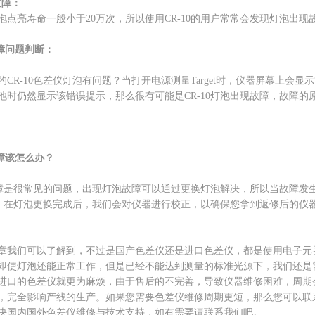
故障：
泡点亮寿命一般小于20万次，所以使用CR-10的用户常常会发现灯泡出
故障问题判断：
R-10色差仪灯泡有问题？当打开电源测量Target时，仪器屏幕上会显示“Illu
池时仍然显示该错误提示，那么很有可能是CR-10灯泡出现故障，故障
故障该怎么办？
泡故障是很常见的问题，出现灯泡故障可以通过更换灯泡解决，所以当故障
灯泡。在灯泡更换完成后，我们会对仪器进行校正，以确保您拿到返修后的仪
章我们可以了解到，不过是国产色差仪还是进口色差仪，都是使用电子元
即使灯泡还能正常工作，但是已经不能达到测量的标准光源下，我们还是
进口的色差仪就更为麻烦，由于售后的不完善，导致仪器维修困难，周期
，完全影响产线的生产。如果您需要色差仪维修周期更短，那么您可以联系
决国内国外色差仪维修与技术支持，如有需要请联系我们吧。