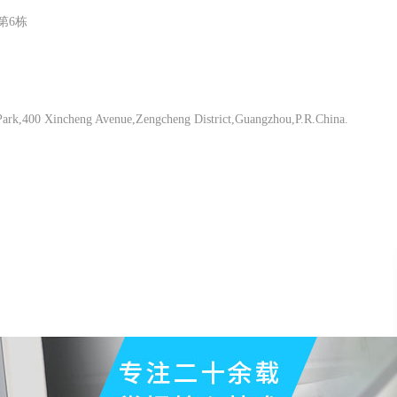
第6栋
Park,400 Xincheng Avenue,Zengcheng District,Guangzhou,P.R.China.