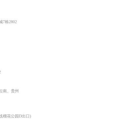
栋2802
2
云南、贵州
线榴花公园D出口)