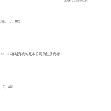
促进行业的发展
栋6、7、8层
 SINESPEC/赛斯拜克均是本公司的注册商标
、7、8层