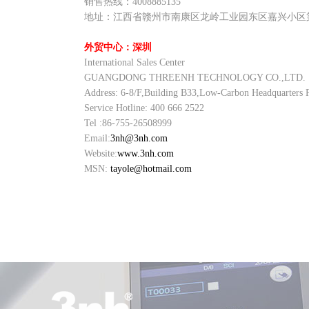
销售热线：4008885135
地址：江西省赣州市南康区龙岭工业园东区嘉兴小区
外贸中心：深圳
International Sales Center
GUANGDONG THREENH TECHNOLOGY CO.,LTD.
Address: 6-8/F,Building B33,Low-Carbon Headquarters 
Service Hotline: 400 666 2522
Tel :86-755-26508999
Email:
3nh@3nh.com
Website:
www.3nh.com
MSN:
tayole@hotmail.com