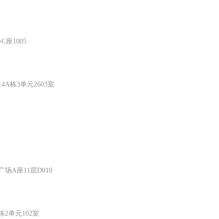
座1005
栋3单元2603室
A座11层D010
2单元102室