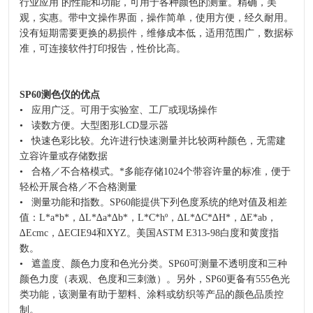
行业应用 的性能和功能，可用于各种颜色的测量。精确，美
观，实惠。带中文操作界面，操作简单，使用方便，经久耐用。
没有短期需要更换的易损件，维修成本低，适用范围广，数据标
准，可连接软件打印报告，性价比高。
SP60测色仪的优点
• 应用广泛。可用于实验室、工厂或现场操作
• 读数方便。大型图形LCD显示器
• 快速色彩比较。允许进行快速测量并比较两种颜色，无需建
立容许量或存储数据
• 合格／不合格模式。*多能存储1024个带容许量的标准，便于
轻松开展合格／不合格测量
• 测量功能和指数。SP60能提供下列色度系统的绝对值及相差
值：L*a*b*，∆L*∆a*∆b*，L*C*hº，∆L*∆C*∆H*，∆E*ab，
∆Ecmc，∆ECIE94和XYZ。美国ASTM E313-98白度和黄度指
数。
• 遮盖度、颜色力度和色光分类。SP60可测量不透明度和三种
颜色力度（表观、色度和三刺激）。另外，SP60更备有555色光
类功能，该测量有助于塑料、涂料或纺织等产品的颜色品质控
制。