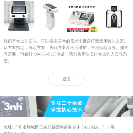
45°/0°非接触式
泰双 TS7700 分
日本CM-5 分光
Datacolor 800 系
分光测色仪
光测色仪
测色计
列分光光度仪
YL4560
我们有专业的团队，可以根据实际的需求来量身订造应用解决方案。
从方案指定，确定方案，执行方案及售后维护，全程贴心服务。如果
有需要，请拨打400-888-5135电话，我们将尽快安排专业的人员联系
您。
返回
地址: 广州市增城区低碳总部园智能制造中心B33栋6、7、8层