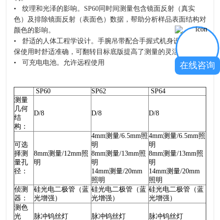
• 纹理和光泽的影响。SP60同时间测量包含镜面反射（真实
色）及排除镜面反射（表面色）数据，帮助分析样品表面结构对
颜色的影响。
• 舒适的人体工程学设计。手腕吊带配合手握式机身设计，确
保使用时舒适准确，可翻转目标底版提高了测量的灵活性。
• 可充电电池。允许远程使用
在线咨询
SP60
SP62
SP64
测量
几何
D/8
D/8
D/8
结
构：
4mm测量/6.5mm照
4mm测量/6.5mm照
可选
明
明
择测
8mm测量/12mm照
8mm测量/13mm照
8mm测量/13mm照
量孔
明
明
明
径：
14mm测量/20mm
14mm测量/20mm
照明
照明
侦测
硅光电二极管（蓝
硅光电二极管（蓝
硅光电二极管（蓝
器：
光增强）
光增强）
光增强）
测色
光
脉冲钨丝灯
脉冲钨丝灯
脉冲钨丝灯