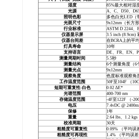
湿度
85%最大相对湿
光源
A、C、D50、D65
照明色彩
多色白光LED（
光斑尺寸
9x12mm（长方
行业标准
ASTM D 2244、E
仪器显示屏
3.5 inch (8.
仪器台间差
在BCRA上的平均值0
灯具寿命
10年
支持语言
DE、FR、EN、
测量周期时间
5.5秒
测量结构
6个测量角度（6
测量光点
9x12mm
观察角度
色度标准观察角度2°
工作温度范围
50F至104F （10C
短期可重复性-白色
0.02 ΔE*
光谱范围
400-700 nm
存储温度范围
-4F至122F （-20C
电压
7.4vDC @ 2400
保修
1年
重量
2.64 lbs、1.2 kgs
校准周期
30天
粗糙度可重复性
0.09% （平均误
粗糙度可再现性
1.4% （平均误