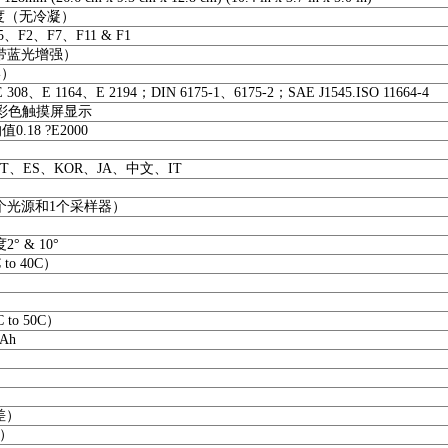
度（无冷凝）
、F2、F7、F11 & F1
带蓝光增强）
形）
 308、E 1164、E 2194；DIN 6175-1、6175-2；SAE J1545.ISO 11664-4
9cm) 彩色触摸屏显示
.18 ?E2000
PT、ES、KOR、JA、中文、IT
个光源和1个采样器）
 & 10°
 to 40C）
 to 50C）
mAh
差）
差）