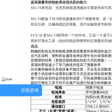
提高测量和控制效果体现色彩的能力
MA-T6将色彩、光亮和粗糙度测量的可重复性和
MA-T6配备了RGB彩色摄像机和6个测量角度，
和定位销，以确保稳定的测量。现代化触摸屏导航和实
EFX QC是MA-T6附带的一个软件包，它是一个
新的可视化工具（包括性能趋势图和特定测量的存储
优点:
精确的彩色光亮和粗糙读数使得重复性和再现性超过
在汽车涂料、塑料和金属等各种应用中充分表现和测
您期望的结果（更接近眼睛感知色彩方式的测量）—
直观的界面减少了学习曲线并提高了测量效率
向后兼容确保从其他设备平稳过渡，不会丢失旧数据
在整个供应链中设置和以数字方式交流全球容差和测
整个供应链实时监控色彩和谐度，可快速调整以提高
新的可视化工具可对不合规产品进行快速分析和解决
电池
锂离子电池
在线咨询
电池寿命
平均测量800次
校准
内部白色/黑色
色彩差异
L*a*b*、L*C*h
通信接口
USB 2.0 和W
尺寸（长度*宽度*高度）
266mm x 95mm x 1