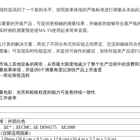
可再现性提高到了一个新的水平。按照效果体现的严格标准进行测量从未如此
是一款重要的升级产品，可提供更精确的测量结果，并确保您能够符合最严
时相机测量预览使MA-T6使用起来简单直观。
基于云计算的解决方案，简化了不同分布式供应链之间界定、交流和确保符合色
图像）可实现实时性能监控，并提供可操作的建议，加快对超差产品进行
市场上其他设备的两倍，从而最大限度地减少了整个生产过程中的浪费和
量效果体现，并提供6个测量角度以加快产品上市速度
—简化审批流程
量色彩、光亮和粗糙程度的能力可改善持续一致性
工作效率
校准；外部白色
°、ΔE*；ΔECMC; ΔE DIN6175、ΔE2000
iFi （仅限适用国家）
28mm (26.6 cm x 9.5 cm x 12.8 cm) (10.4 in x 3.7 in x 5.0 in)