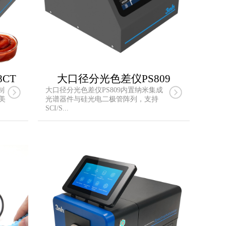
CT
大口径分光色差仪PS809
制
大口径分光色差仪PS809内置纳米集成
美
光谱器件与硅光电二极管阵列，支持
SCI/S...