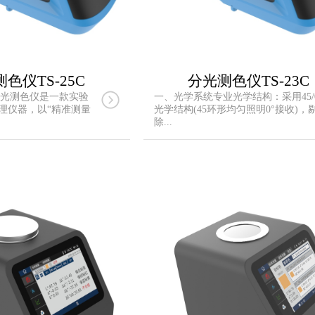
色仪TS-25C
分光测色仪TS-23C
C分光测色仪是一款实验
一、光学系统专业光学结构：采用45/
理仪器，以“精准测量
光学结构(45环形均匀照明0°接收)，
除...