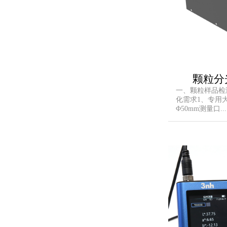
颗粒分
一、颗粒样品检
化需求1、专用
Φ50mm测量口...