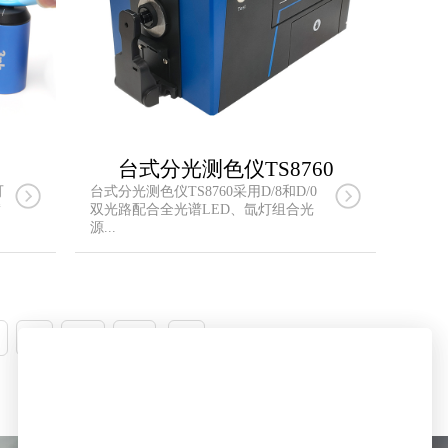
台式分光测色仪TS8760
可
台式分光测色仪TS8760采用D/8和D/0
满
双光路配合全光谱LED、氙灯组合光
源...
9
10
11
»