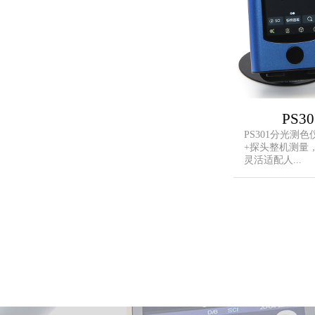
PS
PS301分光测
+探头整机测量
灵活适配人...