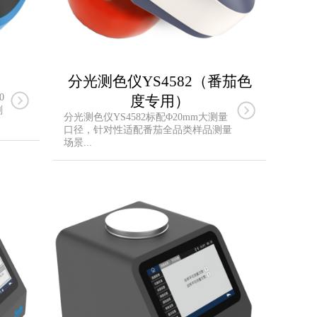
分光测色仪YS4582（番茄色
0
度专用）
剔
分光测色仪YS4582标配Φ20mm大测量
口径，针对性适配番茄全品类样品测量
场景...