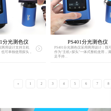
301分光测色仪
PS401分光测色仪
色仪两用设计支持主机
PS401分光测色仪采用两用设计：既
，也可单独使用探头，
作为“主机+探头”一体式整机使用，
足手持...
«
1
2
3
4
5
6
7
8